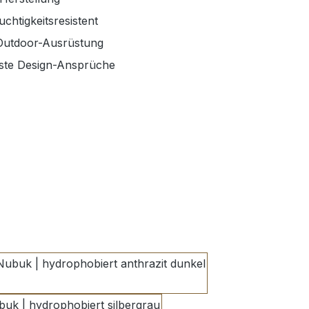
chtigkeitsresistent
 Outdoor-Ausrüstung
hste Design-Ansprüche
en
anthrazit dunkel