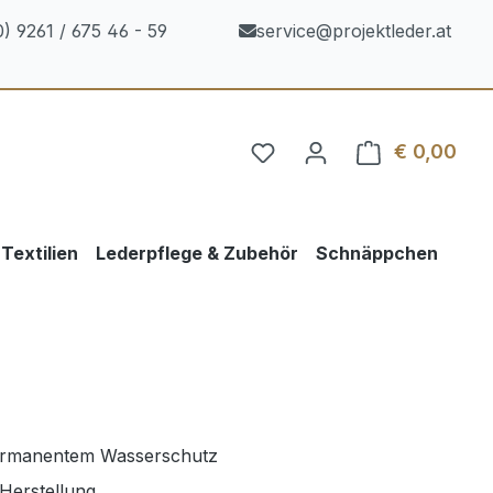
) 9261 / 675 46 - 59
service@projektleder.at
€ 0,00
Ware
Textilien
Lederpflege & Zubehör
Schnäppchen
ermanentem Wasserschutz
 Herstellung