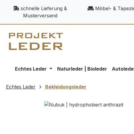
m Hauptinhalt springen
Zur Suche springen
Zur Hauptnavigation springen
schnelle Lieferung &
Möbel- & Tapezie
Musterversand
Echtes Leder
Naturleder | Bioleder
Autolede
Echtes Leder
Bekleidungsleder
Bildergalerie überspringen