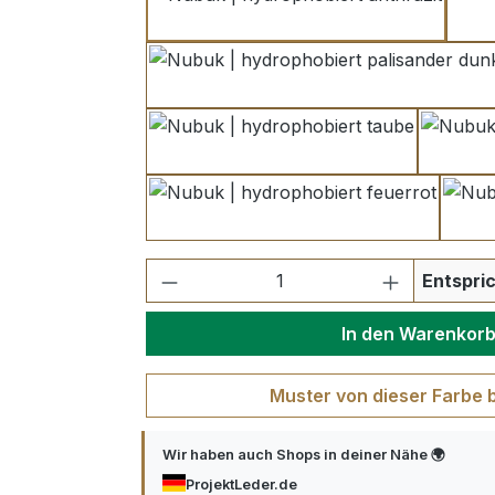
anthrazit
palisander dunkel
taube
feuerrot
Produkt Anzahl: Gib den ge
Entspric
In den Warenkor
Muster von dieser Farbe 
Wir haben auch Shops in deiner Nähe 🌍
ProjektLeder.de