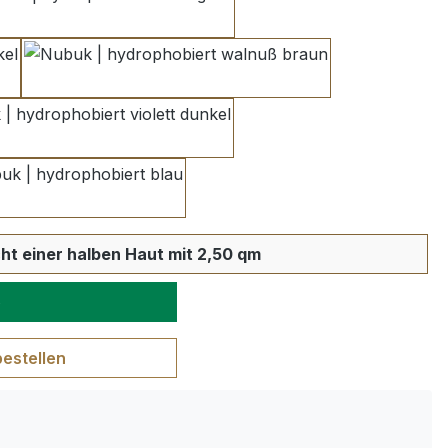
silbergrau
walnuß braun
violett dunkel
blau
wünschten Wert ein oder benutze die S
ht einer halben Haut mit 2,50 qm
b
bestellen