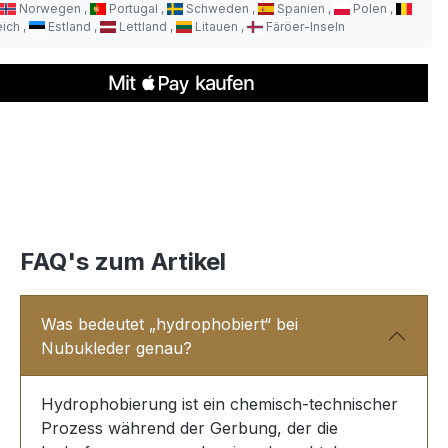
Norwegen
Portugal
Schweden
Spanien
Polen
eich
Estland
Lettland
Litauen
Färöer-Inseln
FAQ's zum Artikel
Was bedeutet „hydrophobiert“ bei
Nubukleder genau?
Hydrophobierung ist ein chemisch-technischer
Prozess während der Gerbung, der die