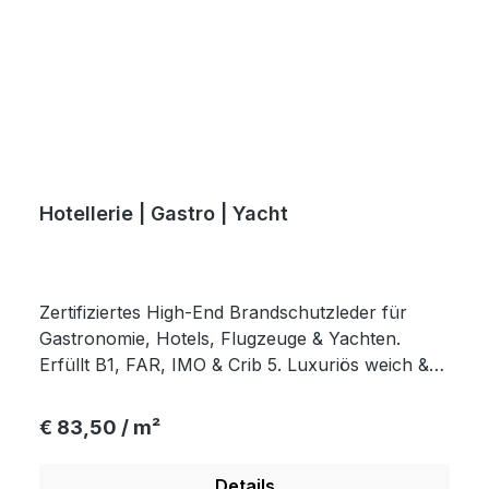
Hotellerie | Gastro | Yacht
Zertifiziertes High-End Brandschutzleder für
Gastronomie, Hotels, Flugzeuge & Yachten.
Erfüllt B1, FAR, IMO & Crib 5. Luxuriös weich &
sicher.
Regulärer Preis:
€ 83,50 / m²
Details