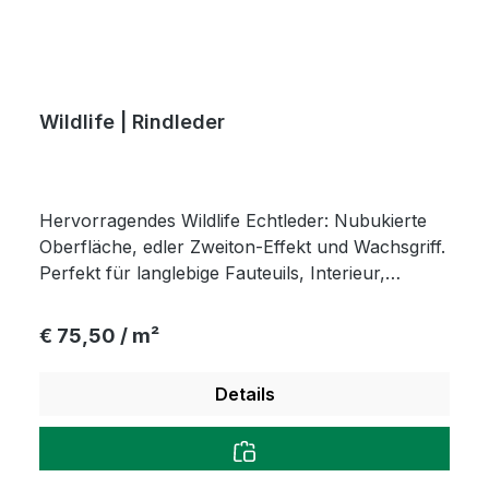
Wildlife | Rindleder
Hervorragendes Wildlife Echtleder: Nubukierte
Oberfläche, edler Zweiton-Effekt und Wachsgriff.
Perfekt für langlebige Fauteuils, Interieur,
Objektmöbel und Polsterleder.
Regulärer Preis:
€ 75,50 / m²
Details