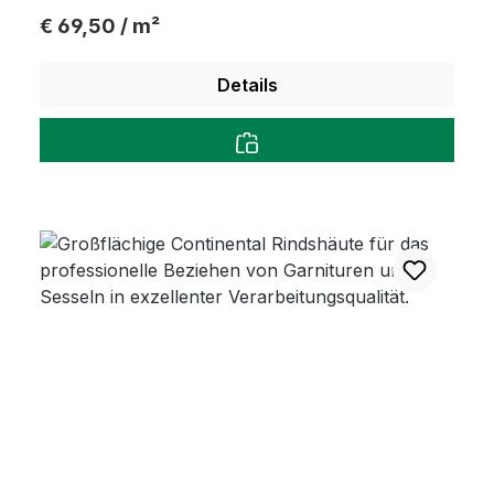
Regulärer Preis:
€ 69,50 / m²
Details