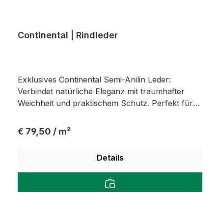
Continental | Rindleder
Exklusives Continental Semi-Anilin Leder:
Verbindet natürliche Eleganz mit traumhafter
Weichheit und praktischem Schutz. Perfekt für
langlebige Polsterungen, edle Accessoires und
schadstofffreie Babypatschen in Manufaktur-
Regulärer Preis:
€ 79,50 / m²
Qualität.
Details