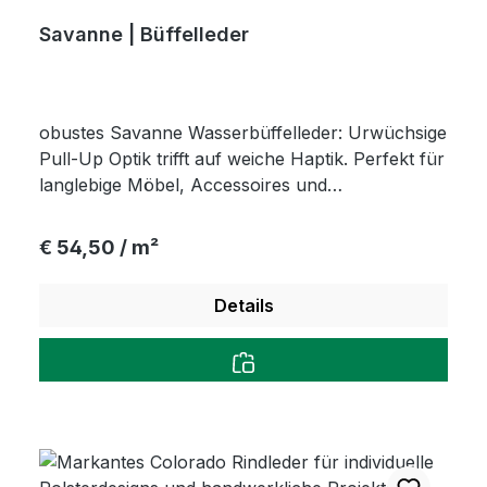
Savanne | Büffelleder
obustes Savanne Wasserbüffelleder: Urwüchsige
Pull-Up Optik trifft auf weiche Haptik. Perfekt für
langlebige Möbel, Accessoires und
Wandverkleidungen.
Regulärer Preis:
€ 54,50 / m²
Details