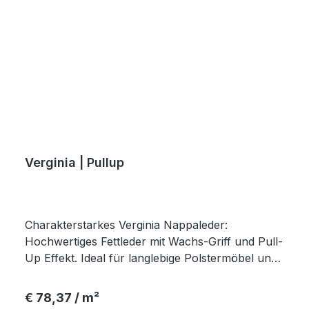
Verginia | Pullup
Charakterstarkes Verginia Nappaleder:
Hochwertiges Fettleder mit Wachs-Griff und Pull-
Up Effekt. Ideal für langlebige Polstermöbel und
Accessoires, die mit der Zeit an Schönheit
gewinnen.
Regulärer Preis:
€ 78,37 / m²