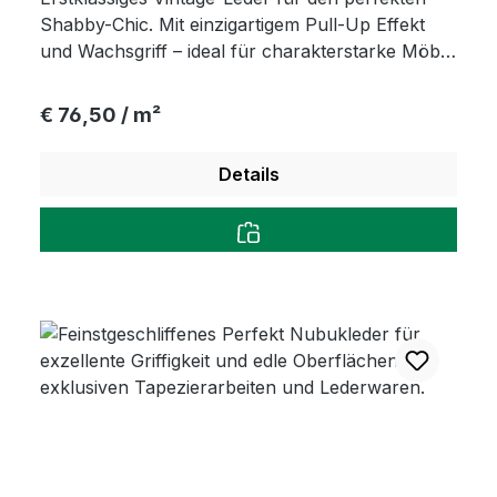
Shabby-Chic. Mit einzigartigem Pull-Up Effekt
und Wachsgriff – ideal für charakterstarke Möbel
und nostalgische Accessoires.
Regulärer Preis:
€ 76,50 / m²
Details