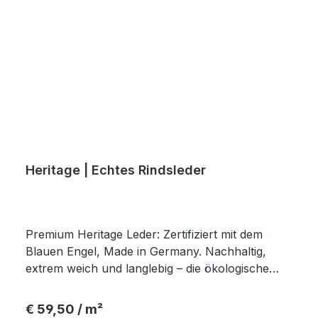
Heritage | Echtes Rindsleder
Premium Heritage Leder: Zertifiziert mit dem
Blauen Engel, Made in Germany. Nachhaltig,
extrem weich und langlebig – die ökologische
Wahl für Polster, Mode und Babypatscherl.
Regulärer Preis:
€ 59,50 / m²