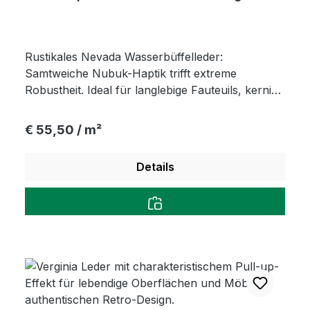
Rustikales Nevada Wasserbüffelleder:
Samtweiche Nubuk-Haptik trifft extreme
Robustheit. Ideal für langlebige Fauteuils, kernige
Accessoires und schadstofffreie Babypatscherl –
Qualität mit Charakter.
Regulärer Preis:
€ 55,50 / m²
Details