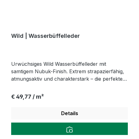
Wild | Wasserbüffelleder
Urwüchsiges Wild Wasserbüffelleder mit
samtigem Nubuk-Finish. Extrem strapazierfähig,
atmungsaktiv und charakterstark – die perfekte
Wahl für langlebige Polstermöbel und rustikale
Accessoires.
Regulärer Preis:
€ 49,77 / m²
Details