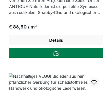
Verleihen Sie Ihren Projekten eine Seele. Unser
ANTIQUE Naturleder ist die perfekte Symbiose
aus rustikalem Shabby-Chic und ökologischer
Verantwortung. Ob für hochwertige Fauteuils,
trendige Taschen oder weiche Kinderschuhe –
Regulärer Preis:
€ 86,50 / m²
dieses vegetabil nachgegerbte Leder überzeugt !
Details