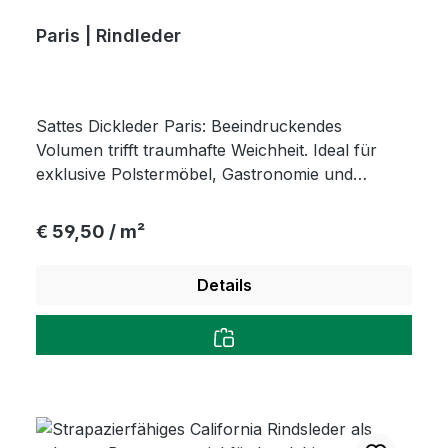
Paris | Rindleder
Sattes Dickleder Paris: Beeindruckendes
Volumen trifft traumhafte Weichheit. Ideal für
exklusive Polstermöbel, Gastronomie und
langlebiges Design mit natürlichem Semi-Anilin
Schutz für höchste Ansprüche.
Regulärer Preis:
€ 59,50 / m²
Details