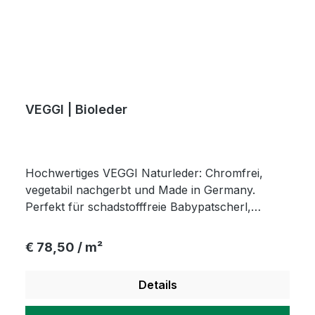
VEGGI | Bioleder
Hochwertiges VEGGI Naturleder: Chromfrei,
vegetabil nachgerbt und Made in Germany.
Perfekt für schadstofffreie Babypatscherl,
nachhaltige Polstermöbel und exklusive
Accessoires mit ökologischem Gewissen.
Regulärer Preis:
€ 78,50 / m²
Details