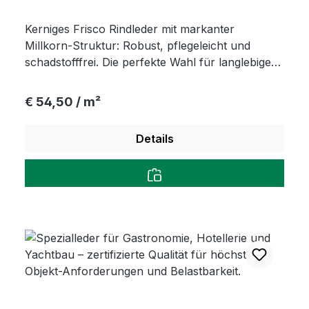
Kerniges Frisco Rindleder mit markanter
Millkorn-Struktur: Robust, pflegeleicht und
schadstofffrei. Die perfekte Wahl für langlebige
Polstermöbel, Taschen und individuelles Interior-
Design.
Regulärer Preis:
€ 54,50 / m²
Details