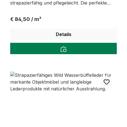
strapazierfähig und pflegeleicht. Die perfekte
Wahl für luxuriöse Polstermöbel, Outdoor-
Equipment und edle Accessoires.
Regulärer Preis:
€ 84,50 / m²
Details