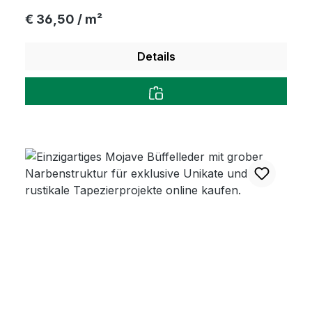
für Dein individuelles Designprojekt.
Regulärer Preis:
€ 36,50 / m²
Details