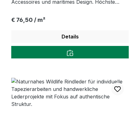
Accessoires und maritimes Design. Höchste
Geschmeidigkeit trifft langlebige Eleganz für
anspruchsvolle Projekte.
Regulärer Preis:
€ 76,50 / m²
Details