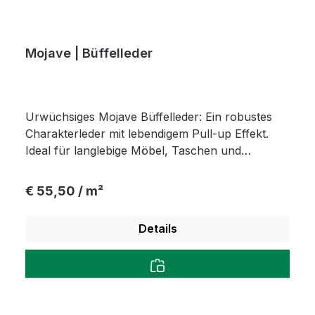
Mojave | Büffelleder
Urwüchsiges Mojave Büffelleder: Ein robustes
Charakterleder mit lebendigem Pull-up Effekt.
Ideal für langlebige Möbel, Taschen und
schadstofffreie Babypatscherl in erstklassiger
Qualität.
Regulärer Preis:
€ 55,50 / m²
Details