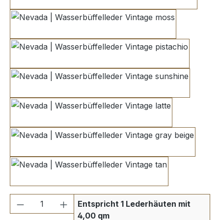
dark green
moss
pistachio
sunshine
latte
gray beige
tan
Produkt Anzahl: Gib den gewünschten We
Entspricht 1 Lederhäuten mit
4,00 qm