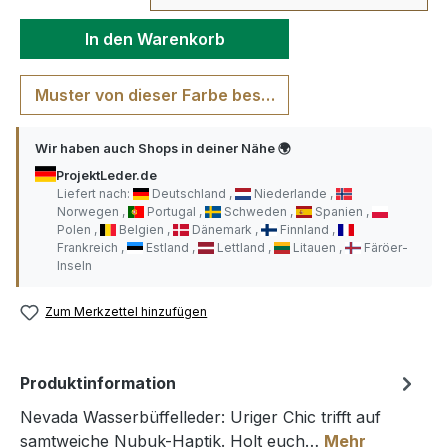
In den Warenkorb
Muster von dieser Farbe bestellen
Wir haben auch Shops in deiner Nähe 🌍
ProjektLeder.de
Liefert nach:
Deutschland
Niederlande
Norwegen
Portugal
Schweden
Spanien
Polen
Belgien
Dänemark
Finnland
Frankreich
Estland
Lettland
Litauen
Färöer-
Inseln
Zum Merkzettel hinzufügen
Produktinformation
Nevada Wasserbüffelleder: Uriger Chic trifft auf
samtweiche Nubuk-Haptik. Holt euch…
Mehr