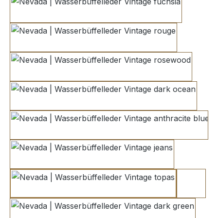
fuchsia
rouge
rosewood
dark ocean
anthracite blue
jeans
topas
indigo