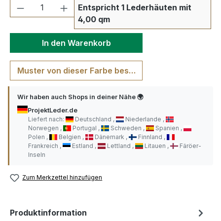
Produkt Anzahl: Gib den gewünschten We
Entspricht 1 Lederhäuten mit
4,00 qm
In den Warenkorb
Muster von dieser Farbe bestellen
Wir haben auch Shops in deiner Nähe 🌍
ProjektLeder.de
Liefert nach:
Deutschland
Niederlande
Norwegen
Portugal
Schweden
Spanien
Polen
Belgien
Dänemark
Finnland
Frankreich
Estland
Lettland
Litauen
Färöer-
Inseln
Zum Merkzettel hinzufügen
Produktinformation