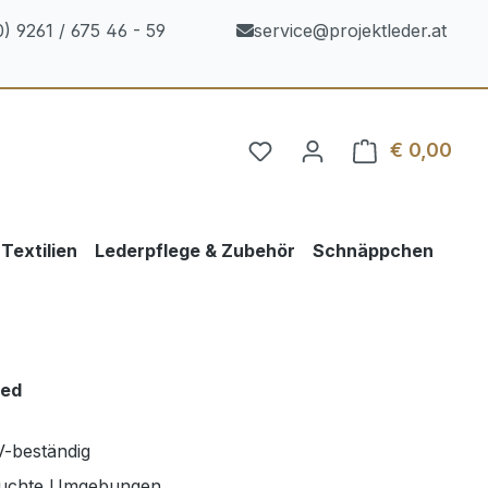
) 9261 / 675 46 - 59
service@projektleder.at
€ 0,00
Ware
Textilien
Lederpflege & Zubehör
Schnäppchen
red
V-beständig
feuchte Umgebungen