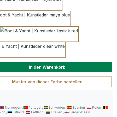
royal blue
maya blue
lipstick red
clear white
wünschten Wert ein oder benutze die S
In den Warenkorb
Muster von dieser Farbe bestellen
Norwegen
Portugal
Schweden
Spanien
Polen
eich
Estland
Lettland
Litauen
Färöer-Inseln