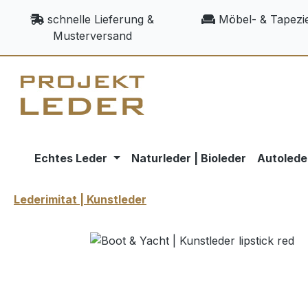
m Hauptinhalt springen
Zur Suche springen
Zur Hauptnavigation springen
schnelle Lieferung &
Möbel- & Tapezie
Musterversand
Echtes Leder
Naturleder | Bioleder
Autolede
Lederimitat | Kunstleder
Bildergalerie überspringen