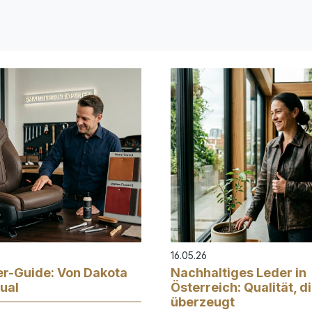
16.05.26
r-Guide: Von Dakota
Nachhaltiges Leder in
dual
Österreich: Qualität, d
überzeugt