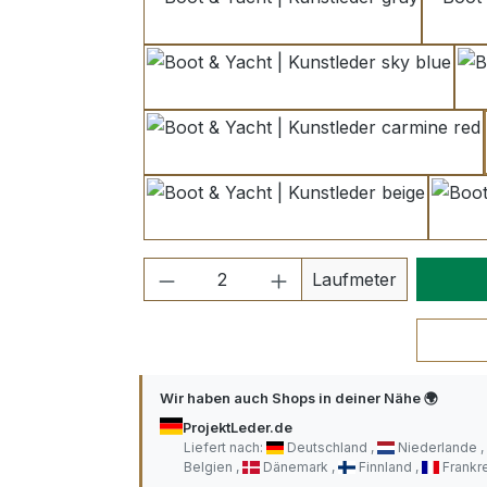
gray
sky blue
carmine red
beige
Produkt Anzahl: Gib den ge
Laufmeter
Wir haben auch Shops in deiner Nähe 🌍
ProjektLeder.de
Liefert nach:
Deutschland
Niederlande
Belgien
Dänemark
Finnland
Frankr